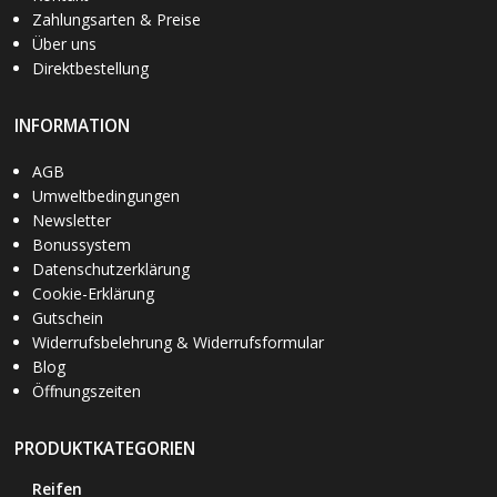
Zahlungsarten & Preise
Über uns
Direktbestellung
INFORMATION
AGB
Umweltbedingungen
Newsletter
Bonussystem
Datenschutzerklärung
Cookie-Erklärung
Gutschein
Widerrufsbelehrung & Widerrufsformular
Blog
Öffnungszeiten
PRODUKTKATEGORIEN
Reifen