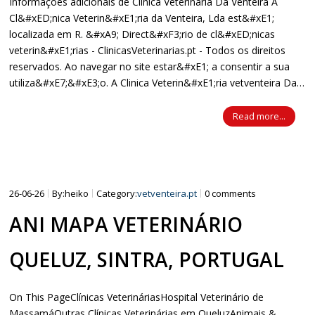
Informações adicionais de Clinica Veterinária Da Venteira A
Cl&#xED;nica Veterin&#xE1;ria da Venteira, Lda est&#xE1;
localizada em R. &#xA9; Direct&#xF3;rio de cl&#xED;nicas
veterin&#xE1;rias - ClinicasVeterinarias.pt - Todos os direitos
reservados. Ao navegar no site estar&#xE1; a consentir a sua
utiliza&#xE7;&#xE3;o. A Clinica Veterin&#xE1;ria vetventeira Da…
Read more...
26-06-26
By:heiko
Category:
vetventeira.pt
0 comments
ANI MAPA VETERINÁRIO
QUELUZ, SINTRA, PORTUGAL
On This PageClínicas VeterináriasHospital Veterinário de
MassamáOutras Clínicas Veterinárias em QueluzAnimais &