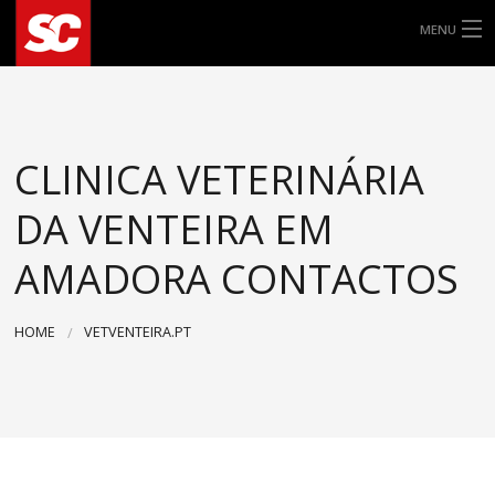
MENU
ALLE ROLLERREIFEN
8″
CLINICA VETERINÁRIA
9″
DA VENTEIRA EM
10″
AMADORA CONTACTOS
11″
HOME
VETVENTEIRA.PT
12″
13″
14″