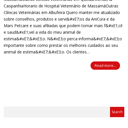
CaopanhiaHorario de Hospital Veterinário de MassamáOutras
Clínicas Veterinárias em Albufeira Quero manter-me atualizado
sobre conselhos, produtos e servi&#xE7;os da AniCura e da
Mars Petcare e suas afiliadas que podem tornar mais f&#xE1;cil
e saud&#xE1;vel a vida do meu animal de
estima&#xE7;&#xE3;o. N&#xE3;o perca informa&#xE7;&#xE3;o
importante sobre como prestar os melhores cuidados ao seu
animal de estima&#xE7;&#xE3;o. Os clientes…
Read more...