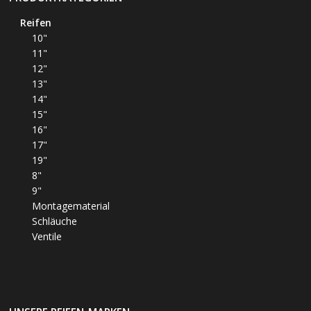
Reifen
10"
11"
12"
13"
14"
15"
16"
17"
19"
8"
9"
Montagematerial
Schläuche
Ventile