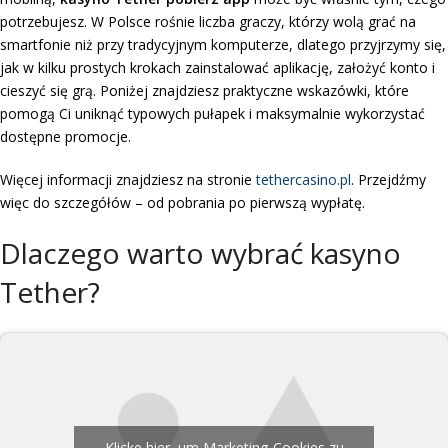
potrzebujesz. W Polsce rośnie liczba graczy, którzy wolą grać na
smartfonie niż przy tradycyjnym komputerze, dlatego przyjrzymy się,
jak w kilku prostych krokach zainstalować aplikację, założyć konto i
cieszyć się grą. Poniżej znajdziesz praktyczne wskazówki, które
pomogą Ci uniknąć typowych pułapek i maksymalnie wykorzystać
dostępne promocje.
Więcej informacji znajdziesz na stronie
tethercasino.pl
. Przejdźmy
więc do szczegółów – od pobrania po pierwszą wypłatę.
Dlaczego warto wybrać kasyno
Tether?
Klicke hier, um Marketing-Cookies zu