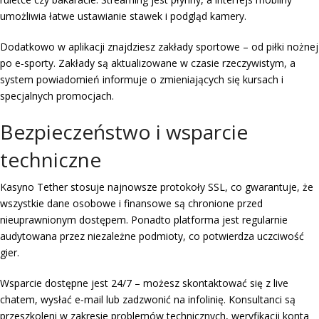
umożliwia łatwe ustawianie stawek i podgląd kamery.
Dodatkowo w aplikacji znajdziesz zakłady sportowe – od piłki nożnej
po e‑sporty. Zakłady są aktualizowane w czasie rzeczywistym, a
system powiadomień informuje o zmieniających się kursach i
specjalnych promocjach.
Bezpieczeństwo i wsparcie
techniczne
Kasyno Tether stosuje najnowsze protokoły SSL, co gwarantuje, że
wszystkie dane osobowe i finansowe są chronione przed
nieuprawnionym dostępem. Ponadto platforma jest regularnie
audytowana przez niezależne podmioty, co potwierdza uczciwość
gier.
Wsparcie dostępne jest 24/7 – możesz skontaktować się z live
chatem, wysłać e‑mail lub zadzwonić na infolinię. Konsultanci są
przeszkoleni w zakresie problemów technicznych, weryfikacji konta