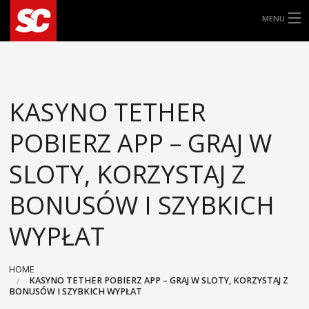
MENU
ALLE ROLLERREIFEN
8″
KASYNO TETHER
9″
POBIERZ APP – GRAJ W
10″
SLOTY, KORZYSTAJ Z
11″
BONUSÓW I SZYBKICH
WYPŁAT
12″
13″
HOME
KASYNO TETHER POBIERZ APP – GRAJ W SLOTY, KORZYSTAJ Z
BONUSÓW I SZYBKICH WYPŁAT
14″