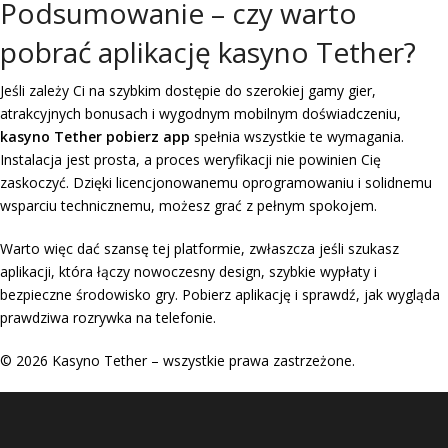
Podsumowanie – czy warto
pobrać aplikację kasyno Tether?
Jeśli zależy Ci na szybkim dostępie do szerokiej gamy gier,
atrakcyjnych bonusach i wygodnym mobilnym doświadczeniu,
kasyno Tether pobierz app
spełnia wszystkie te wymagania.
Instalacja jest prosta, a proces weryfikacji nie powinien Cię
zaskoczyć. Dzięki licencjonowanemu oprogramowaniu i solidnemu
wsparciu technicznemu, możesz grać z pełnym spokojem.
Warto więc dać szansę tej platformie, zwłaszcza jeśli szukasz
aplikacji, która łączy nowoczesny design, szybkie wypłaty i
bezpieczne środowisko gry. Pobierz aplikację i sprawdź, jak wygląda
prawdziwa rozrywka na telefonie.
© 2026 Kasyno Tether – wszystkie prawa zastrzeżone.