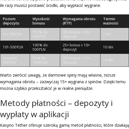
ile razy musisz postawić środki, aby wypłacić wygrane.
Poziom
Wysokość
Wymagania obrotu
Termin
depozytu
bonusu
(RTP)
ważności
150 % do
30× bonus + 10×
Do 100 PLN
7 dni
200 PLN
depozyt
100 % do
25× bonus + 10×
101‑500 PLN
10 dni
500 PLN
depozyt
powyżej
50 % do
20× bonus + 10×
14 dni
500 PLN
1000 PLN
depozyt
Warto zwrócić uwagę, że darmowe spiny mają własne, niższe
wymagania obrotu – zazwyczaj 15× wygrana z spinów. Dzięki temu
można szybko przekształcić je w realne pieniądze.
Metody płatności – depozyty i
wypłaty w aplikacji
Kasyno Tether oferuje szeroką gamę metod płatności, które działają