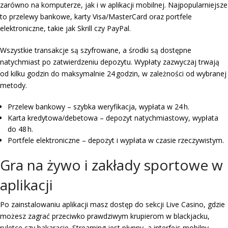
zarówno na komputerze, jak i w aplikacji mobilnej. Najpopularniejsze
to przelewy bankowe, karty Visa/MasterCard oraz portfele
elektroniczne, takie jak Skrill czy PayPal.
Wszystkie transakcje są szyfrowane, a środki są dostępne
natychmiast po zatwierdzeniu depozytu. Wypłaty zazwyczaj trwają
od kilku godzin do maksymalnie 24 godzin, w zależności od wybranej
metody.
Przelew bankowy – szybka weryfikacja, wypłata w 24 h.
Karta kredytowa/debetowa – depozyt natychmiastowy, wypłata
do 48 h.
Portfele elektroniczne – depozyt i wypłata w czasie rzeczywistym.
Gra na żywo i zakłady sportowe w
aplikacji
Po zainstalowaniu aplikacji masz dostęp do sekcji Live Casino, gdzie
możesz zagrać przeciwko prawdziwym krupierom w blackjacku,
ruletce czy bakaracie. Streaming jest płynny, a interfejs mobilny