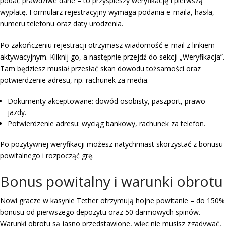
podać prawdziwe dane – to przyspieszy weryfikację i pierwszą
wypłatę. Formularz rejestracyjny wymaga podania e‑maila, hasła,
numeru telefonu oraz daty urodzenia.
Po zakończeniu rejestracji otrzymasz wiadomość e‑mail z linkiem
aktywacyjnym. Kliknij go, a następnie przejdź do sekcji „Weryfikacja”.
Tam będziesz musiał przesłać skan dowodu tożsamości oraz
potwierdzenie adresu, np. rachunek za media.
Dokumenty akceptowane: dowód osobisty, paszport, prawo
jazdy.
Potwierdzenie adresu: wyciąg bankowy, rachunek za telefon.
Po pozytywnej weryfikacji możesz natychmiast skorzystać z bonusu
powitalnego i rozpocząć grę.
Bonus powitalny i warunki obrotu
Nowi gracze w kasynie Tether otrzymują hojne powitanie – do 150%
bonusu od pierwszego depozytu oraz 50 darmowych spinów.
Warunki obrotu są jasno przedstawione, więc nie musisz zgadywać,