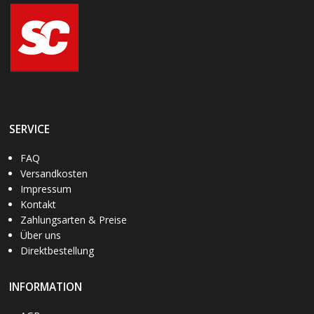
SERVICE
FAQ
Versandkosten
Impressum
Kontakt
Zahlungsarten & Preise
Über uns
Direktbestellung
INFORMATION