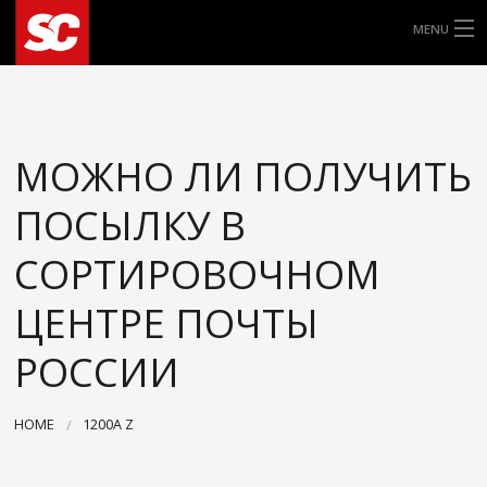
MENU
ALLE ROLLERREIFEN
8″
МОЖНО ЛИ ПОЛУЧИТЬ
9″
ПОСЫЛКУ В
10″
СОРТИРОВОЧНОМ
11″
ЦЕНТРЕ ПОЧТЫ
РОССИИ
12″
13″
HOME
1200A Z
14″