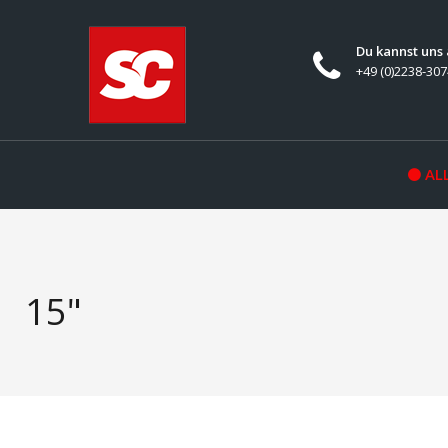
Du kannst uns
+49 (0)2238-30
ALL
15"