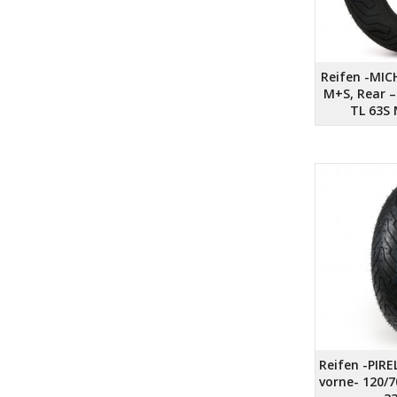
Reifen -MICH
M+S, Rear – 
TL 63S
Reifen -PIRE
vorne- 120/70