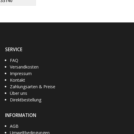
333140
SERVICE
FAQ
hinko
(1)
Vee Rubber
(10)
Vicma
(1)
bgm Pr
Versandkosten
Impressum
Kontakt
Zahlungsarten & Preise
Über uns
Direktbestellung
INFORMATION
AGB
Umweltbedingungen