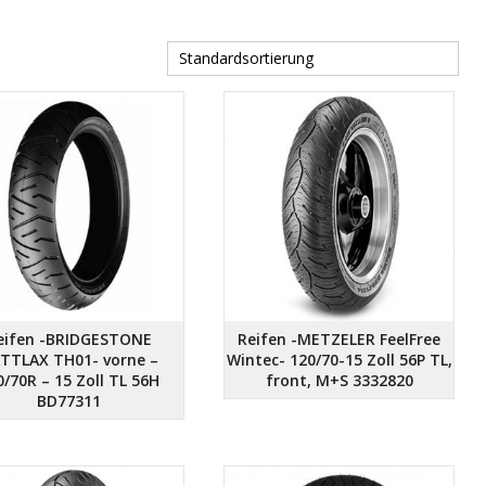
Heidenau
IRC
(15)
Kenda
(11)
Metzeler
(60)
Micheli
(118)
eifen -BRIDGESTONE
Reifen -METZELER FeelFree
TTLAX TH01- vorne –
Wintec- 120/70-15 Zoll 56P TL,
0/70R – 15 Zoll TL 56H
front, M+S 3332820
BD77311