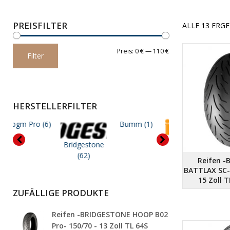
PREISFILTER
ALLE 13 ERG
Min.
Max.
Preis:
0 €
—
110 €
Filter
Preis
Preis
HERSTELLERFILTER
 Pro
(6)
Bumm
(1)
Bridgestone
Continental
Dunlop
(21
(62)
(53)
Reifen 
BATTLAX SC- 
15 Zoll 
ZUFÄLLIGE PRODUKTE
Reifen -BRIDGESTONE HOOP B02
Pro- 150/70 - 13 Zoll TL 64S