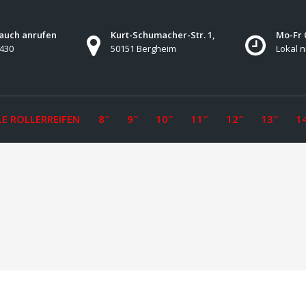
 auch anrufen
Kurt-Schumacher-Str. 1,
Mo-Fr 0
7430
50151 Bergheim
Lokal n
E ROLLERREIFEN
8″
9″
10″
11″
12″
13″
1