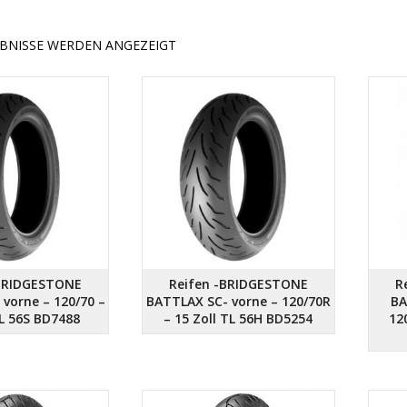
EBNISSE WERDEN ANGEZEIGT
HD Corse
(2)
)
Econ
(5)
Fa Italia
(1)
Gibson
(4)
-BRIDGESTONE
Reifen -BRIDGESTONE
R
vorne – 120/70 –
BATTLAX SC- vorne – 120/70R
BA
TL 56S BD7488
– 15 Zoll TL 56H BD5254
12