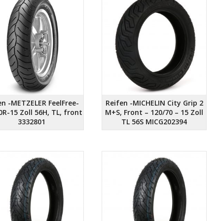
en -METZELER FeelFree-
Reifen -MICHELIN City Grip 2
0R-15 Zoll 56H, TL, front
M+S, Front – 120/70 – 15 Zoll
3332801
TL 56S MICG202394