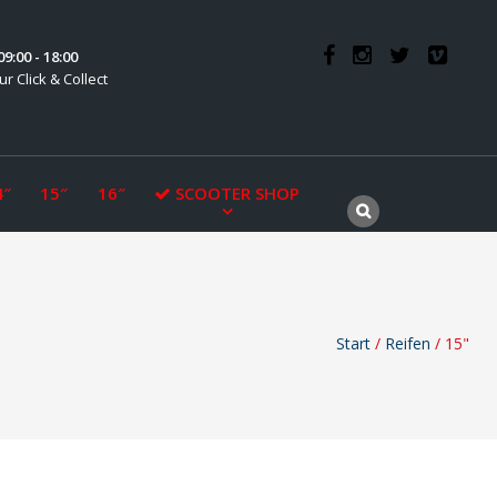
9:00 - 18:00
ur Click & Collect
4″
15″
16″
SCOOTER SHOP
Start
/
Reifen
/ 15"