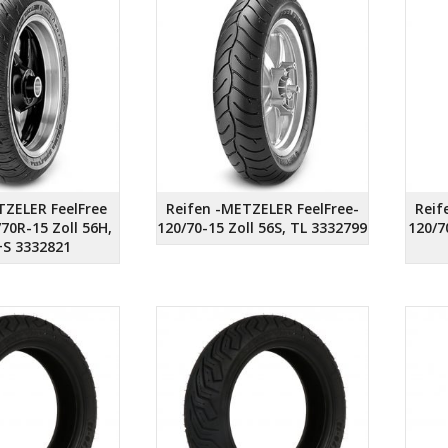
TZELER FeelFree
Reifen -METZELER FeelFree-
Reif
70R-15 Zoll 56H,
120/70-15 Zoll 56S, TL 3332799
120/7
+S 3332821