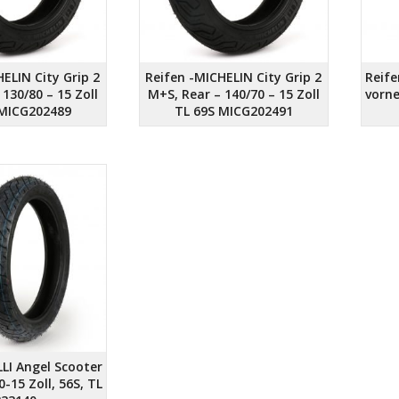
ELIN City Grip 2
Reifen -MICHELIN City Grip 2
Reife
130/80 – 15 Zoll
M+S, Rear – 140/70 – 15 Zoll
vorne
 MICG202489
TL 69S MICG202491
LLI Angel Scooter
-15 Zoll, 56S, TL