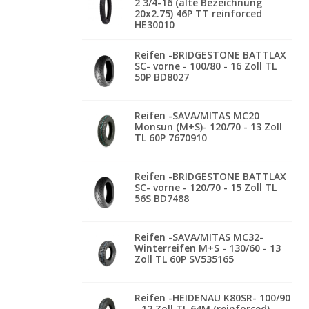
2 3/4-16 (alte Bezeichnung
20x2.75) 46P TT reinforced
HE30010
Reifen -BRIDGESTONE BATTLAX
SC- vorne - 100/80 - 16 Zoll TL
50P BD8027
Reifen -SAVA/MITAS MC20
Monsun (M+S)- 120/70 - 13 Zoll
TL 60P 7670910
Reifen -BRIDGESTONE BATTLAX
SC- vorne - 120/70 - 15 Zoll TL
56S BD7488
Reifen -SAVA/MITAS MC32-
Winterreifen M+S - 130/60 - 13
Zoll TL 60P SV535165
Reifen -HEIDENAU K80SR- 100/90
- 12 Zoll TL 64M (reinforced)