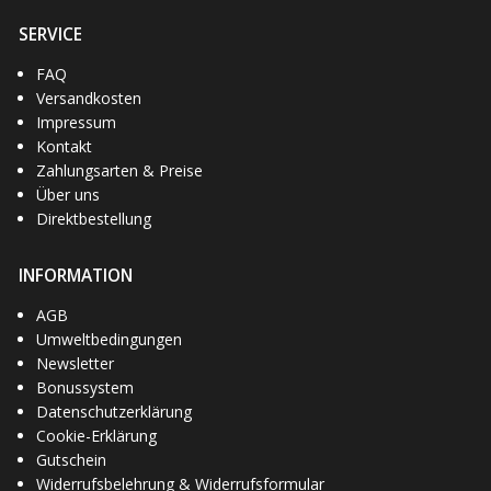
SERVICE
FAQ
1)
Vee Rubber
(10)
Vicma
(1)
bgm Pro
(6)
Versandkosten
Impressum
Kontakt
Zahlungsarten & Preise
Über uns
Direktbestellung
INFORMATION
AGB
Umweltbedingungen
Newsletter
Bonussystem
Datenschutzerklärung
Cookie-Erklärung
Gutschein
Widerrufsbelehrung & Widerrufsformular