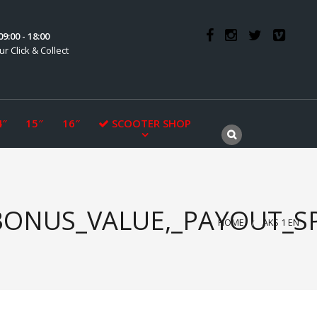
9:00 - 18:00
ur Click & Collect
4″
15″
16″
SCOOTER SHOP
BONUS_VALUE,_PAYOUT_S
HOME
AKS 1 EN