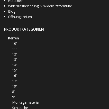
Gutschein
Widerrufsbelehrung & Widerrufsformular
Blog
Öffnungszeiten
PRODUKTKATEGORIEN
Reifen
10"
11"
12"
13"
14"
15"
16"
17"
19"
8"
9"
Montagematerial
Schläuche