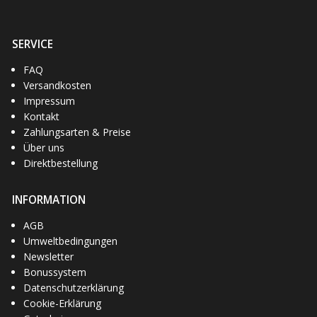
SERVICE
FAQ
1)
Vee Rubber
(10)
Vicma
(1)
bgm Pro
(6)
Versandkosten
Impressum
Kontakt
Zahlungsarten & Preise
Über uns
Direktbestellung
INFORMATION
AGB
Umweltbedingungen
Newsletter
Bonussystem
Datenschutzerklärung
Cookie-Erklärung