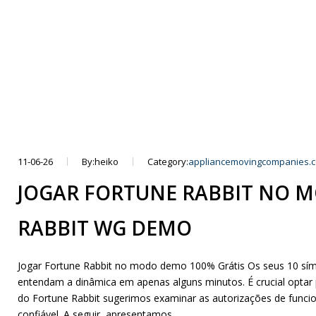
11-06-26
By:heiko
Category:
appliancemovingcompanies.
JOGAR FORTUNE RABBIT NO 
RABBIT WG DEMO
Jogar Fortune Rabbit no modo demo 100% Grátis Os seus 10 símbo
entendam a dinâmica em apenas alguns minutos. É crucial optar 
do Fortune Rabbit sugerimos examinar as autorizações de func
confiável. A seguir, apresentamos…