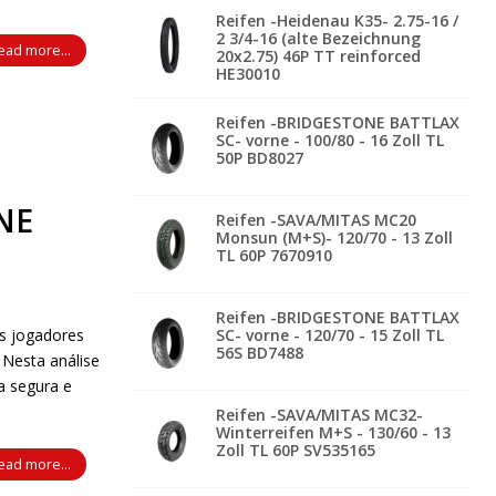
Reifen -Heidenau K35- 2.75-16 /
2 3/4-16 (alte Bezeichnung
ead more...
20x2.75) 46P TT reinforced
HE30010
Reifen -BRIDGESTONE BATTLAX
SC- vorne - 100/80 - 16 Zoll TL
50P BD8027
NE
Reifen -SAVA/MITAS MC20
Monsun (M+S)- 120/70 - 13 Zoll
TL 60P 7670910
Reifen -BRIDGESTONE BATTLAX
os jogadores
SC- vorne - 120/70 - 15 Zoll TL
56S BD7488
 Nesta análise
a segura e
Reifen -SAVA/MITAS MC32-
Winterreifen M+S - 130/60 - 13
Zoll TL 60P SV535165
ead more...