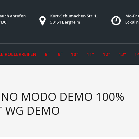
 auch anrufen
Kurt-Schumacher-Str. 1,
Mo-Fr 0
7430
50151 Bergheim
Lokal n
E ROLLERREIFEN
8″
9″
10″
11″
12″
13″
1
T NO MODO DEMO 100%
IT WG DEMO