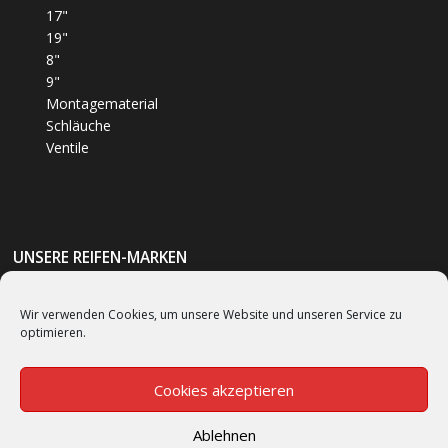
17"
19"
8"
9"
Montagematerial
Schläuche
Ventile
UNSERE REIFEN-MARKEN
Bumm
(1)
Wir verwenden Cookies, um unsere Website und unseren Service zu
optimieren.
Bridgestone
(62)
Continental
(53)
Cookies akzeptieren
Ablehnen