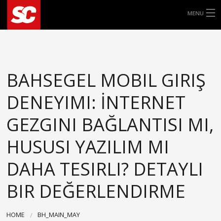
MENU
ALLE ROLLERREIFEN
8″
BAHSEGEL MOBIL GIRIŞ
9″
DENEYIMI: İNTERNET
10″
GEZGINI BAĞLANTISI MI,
11″
HUSUSI YAZILIM MI
DAHA TESIRLI? DETAYLI
12″
BIR DEĞERLENDIRME
13″
14″
HOME
BH_MAIN_MAY