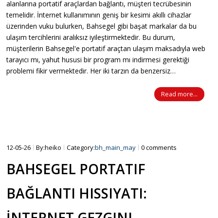
alanlarına portatif araçlardan bağlantı, müşteri tecrübesinin
temelidir. İnternet kullanımının geniş bir kesimi akıllı cihazlar
üzerinden vuku bulurken, Bahsegel gibi başat markalar da bu
ulaşım tercihlerini aralıksız iyileştirmektedir. Bu durum,
müşterilerin Bahsegel'e portatif araçtan ulaşım maksadıyla web
tarayıcı mı, yahut hususi bir program mı indirmesi gerektiği
problemi fikir vermektedir. Her iki tarzın da benzersiz…
Read more...
12-05-26
By:heiko
Category:
bh_main_may
0 comments
BAHSEGEL PORTATIF
BAĞLANTI HISSIYATI:
İNTERNET GEZGINI