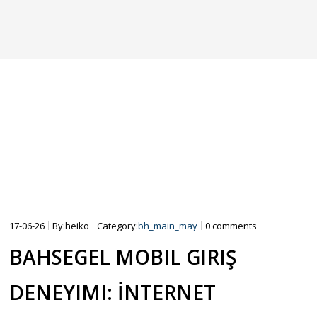
15″
16″
SCOOTER SHOP
17-06-26
By:heiko
Category:
bh_main_may
0 comments
BAHSEGEL MOBIL GIRIŞ
DENEYIMI: İNTERNET