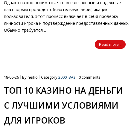
Однако важно понимать, что все легальные и надёжные
платформы проводят обязательную верификацию
пользователя. Этот процесс включает в себя проверку
личности игрока и подтверждение предоставленных данных.
Обычно требуется…
Read more...
18-06-26
By:heiko
Category:
2000_BAz
0 comments
ТОП 10 КАЗИНО НА ДЕНЬГИ
С ЛУЧШИМИ УСЛОВИЯМИ
ДЛЯ ИГРОКОВ