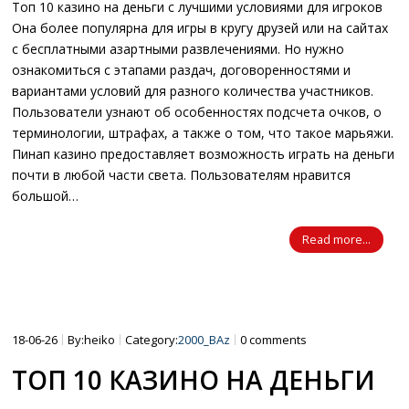
Топ 10 казино на деньги с лучшими условиями для игроков
Она более популярна для игры в кругу друзей или на сайтах
с бесплатными азартными развлечениями. Но нужно
ознакомиться с этапами раздач, договоренностями и
вариантами условий для разного количества участников.
Пользователи узнают об особенностях подсчета очков, о
терминологии, штрафах, а также о том, что такое марьяжи.
Пинап казино предоставляет возможность играть на деньги
почти в любой части света. Пользователям нравится
большой…
Read more...
18-06-26
By:heiko
Category:
2000_BAz
0 comments
ТОП 10 КАЗИНО НА ДЕНЬГИ