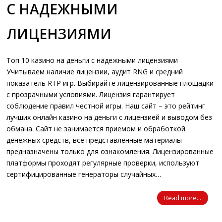
С НАДЕЖНЫМИ
ЛИЦЕНЗИЯМИ
Топ 10 казино на деньги с надежными лицензиями
Учитываем наличие лицензии, аудит RNG и средний
показатель RTP игр. Выбирайте лицензированные площадки
с прозрачными условиями. Лицензия гарантирует
соблюдение правил честной игры. Наш сайт – это рейтинг
лучших онлайн казино на деньги с лицензией и выводом без
обмана. Сайт не занимается приемом и обработкой
денежных средств, все представленные материалы
предназначены только для ознакомления. Лицензированные
платформы проходят регулярные проверки, используют
сертифицированные генераторы случайных…
Read more...