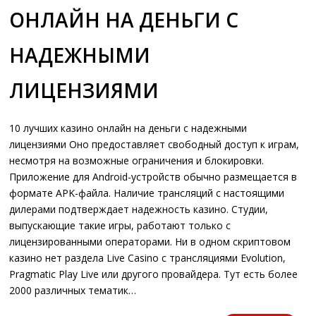
ОНЛАЙН НА ДЕНЬГИ С
НАДЕЖНЫМИ
ЛИЦЕНЗИЯМИ
10 лучших казино онлайн на деньги с надежными
лицензиями Оно предоставляет свободный доступ к играм,
несмотря на возможные ограничения и блокировки.
Приложение для Android-устройств обычно размещается в
формате APK-файла. Наличие трансляций с настоящими
дилерами подтверждает надежность казино. Студии,
выпускающие такие игры, работают только с
лицензированными операторами. Ни в одном скриптовом
казино нет раздела Live Casino с трансляциями Evolution,
Pragmatic Play Live или другого провайдера. Тут есть более
2000 различных тематик…