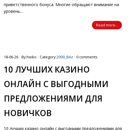
приветственного бонуса. Многие обращают внимание на
уровень…
Read more...
18-06-26
By:heiko
Category:
2000_BAz
0 comments
10 ЛУЧШИХ КАЗИНО
ОНЛАЙН С ВЫГОДНЫМИ
ПРЕДЛОЖЕНИЯМИ ДЛЯ
НОВИЧКОВ
10 лучших казино онлайн с выгодными предложениями для