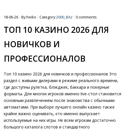
18-06-26
By:heiko
Category:
2000_BAz
0 comments
ТОП 10 КАЗИНО 2026 ДЛЯ
НОВИЧКОВ И
ПРОФЕССИОНАЛОВ
Топ 10 казино 2026 для новичков и профессионалов Это
раздел с живыми дилерами в режиме реального времени,
где доступны рулетка, блэкджек, баккара и покерные
форматы. Для многих игроков именно live-стол становится
основным развлечением после знакомства с обычными
автоматами. При выборе лучшего онлайн казино также
крайне важно оценивать, кто именно выпускает
используемые на них игры. Не всем игрокам достаточно
большого каталога слотов и стандартного