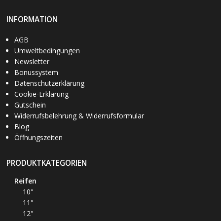
INFORMATION
AGB
Umweltbedingungen
Newsletter
Bonussystem
Datenschutzerklärung
Cookie-Erklärung
Gutschein
Widerrufsbelehrung & Widerrufsformular
Blog
Öffnungszeiten
PRODUKTKATEGORIEN
Reifen
10"
11"
12"