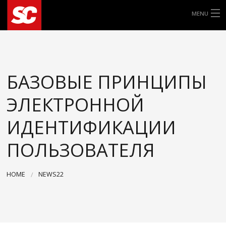
MENU
ALLE ROLLERREIFEN
8″
БАЗОВЫЕ ПРИНЦИПЫ
9″
ЭЛЕКТРОННОЙ
10″
ИДЕНТИФИКАЦИИ
11″
ПОЛЬЗОВАТЕЛЯ
12″
HOME
NEWS22
13″
14″