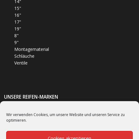
14"
15"
16"
17"
19"
8"
9"
Montagematerial
Schläuche
Ventile
UNSERE REIFEN-MARKEN
6)
Bumm
(1)
Wir verwenden Cookies, um unsere Website und unseren Service zu
optimieren.
Bridgestone
(62)
Continental
(53)
Cookies akzeptieren