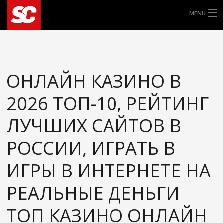
MENU
ALLE ROLLERREIFEN
8″
ОНЛАЙН КАЗИНО В
9″
2026 ТОП-10, РЕЙТИНГ
10″
ЛУЧШИХ САЙТОВ В
11″
РОССИИ, ИГРАТЬ В
ИГРЫ В ИНТЕРНЕТЕ НА
12″
РЕАЛЬНЫЕ ДЕНЬГИ
13″
ТОП КАЗИНО ОНЛАЙН
14″