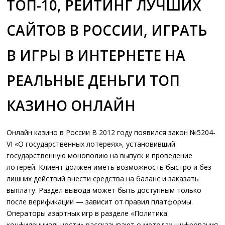
ТОП-10, РЕЙТИНГ ЛУЧШИХ
САЙТОВ В РОССИИ, ИГРАТЬ
В ИГРЫ В ИНТЕРНЕТЕ НА
РЕАЛЬНЫЕ ДЕНЬГИ ТОП
КАЗИНО ОНЛАЙН
Онлайн казино в России В 2012 году появился закон №5204-
VI «О государственных лотереях», установивший
государственную монополию на выпуск и проведение
лотерей. Клиент должен иметь возможность быстро и без
лишних действий внести средства на баланс и заказать
выплату. Раздел вывода может быть доступным только
после верификации — зависит от правил платформы.
Операторы азартных игр в разделе «Политика
конфиденциальности» рассказывают о методах шифрования