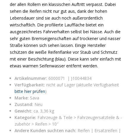
der allen Rollern ein klassischen Auftritt verpasst. Dabei
sehen die Reifen nicht nur gut aus, dank der hohen
Lebensdauer sind sie auch noch außerordentlich
wirtschaftlich. Die profilierte Lauffläche bietet ein
ausgezeichnetes Fahrverhalten selbst bei Nässe. Auch die
sehr guten Bremseigenschaften auf trockener und nasser
Straße können sich sehen lassen. Einige Hersteller
schützen die weiße Reifenflanke vor Staub und Schmutz
mit einer Beschichtung (blau). Diese kann sehr einfach mit
etwas warmen Seifenwasser entfernt werden.
Artikelnummer:
6000071 | }10044834
Verfügbarkeit:
nicht auf Lager (aktuelle Verfügbarkeit
bitte hier prüfen
)
Marke:
Sava
Zustand:
Neu
Gewicht:
ca. 3,36 kg
Kategorie:
Fahrzeuge & Teile > Fahrzeugersatzteile & -
zubehör > Reifen > 10″
Andere Kunden suchten nach:
Reifen | Ersatzreifen |