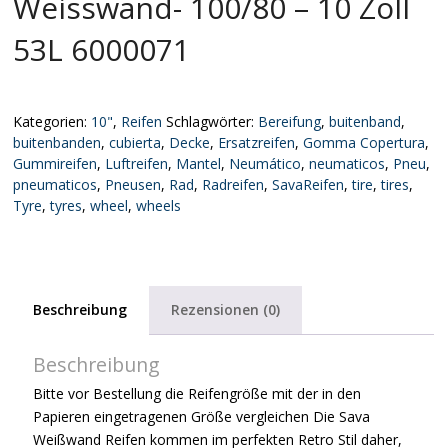
Weisswand- 100/80 – 10 Zoll
53L 6000071
Kategorien:
10"
,
Reifen
Schlagwörter:
Bereifung
,
buitenband
,
buitenbanden
,
cubierta
,
Decke
,
Ersatzreifen
,
Gomma Copertura
,
Gummireifen
,
Luftreifen
,
Mantel
,
Neumático
,
neumaticos
,
Pneu
,
pneumaticos
,
Pneusen
,
Rad
,
Radreifen
,
SavaReifen
,
tire
,
tires
,
Tyre
,
tyres
,
wheel
,
wheels
Beschreibung
Rezensionen (0)
Beschreibung
Bitte vor Bestellung die Reifengröße mit der in den
Papieren eingetragenen Größe vergleichen Die Sava
Weißwand Reifen kommen im perfekten Retro Stil daher,