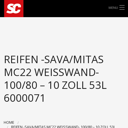
MENU
ALLE ROLLERREIFEN
8″
9″
REIFEN -SAVA/MITAS
10″
MC22 WEISSWAND-
11″
100/80 – 10 ZOLL 53L
6000071
12″
13″
14″
HOME
REIFEN -SAVA/MITAS MC22 WEISSWAND- 100/80 – 10 ZOLL 53L