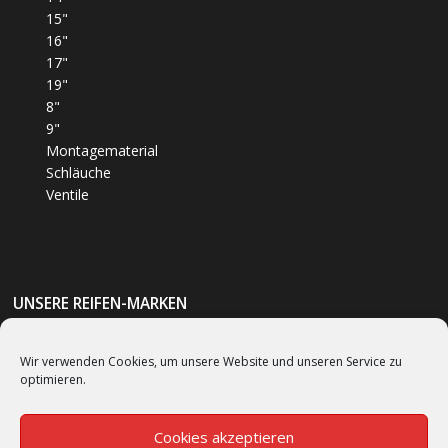
15"
16"
17"
19"
8"
9"
Montagematerial
Schläuche
Ventile
UNSERE REIFEN-MARKEN
Bumm
(1)
Wir verwenden Cookies, um unsere Website und unseren Service zu
optimieren.
Bridgestone
(62)
Continental
(53)
Cookies akzeptieren